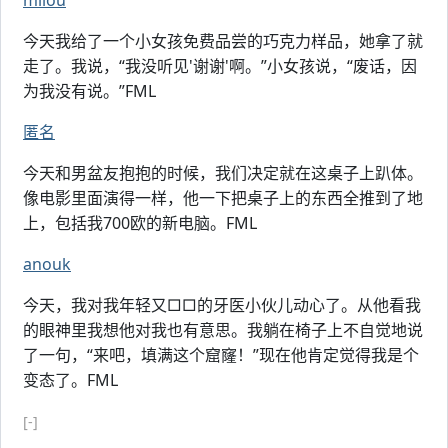
milou
今天我给了一个小女孩免费品尝的巧克力样品，她拿了就
走了。我说，“我没听见'谢谢'啊。”小女孩说，“废话，因
为我没有说。”FML
匿名
今天和男盆友抱抱的时候，我们决定就在这桌子上趴体。
像电影里面演得一样，他一下把桌子上的东西全推到了地
上，包括我700欧的新电脑。FML
anouk
今天，我对我年轻又□□的牙医小伙儿动心了。从他看我
的眼神里我想他对我也有意思。我躺在椅子上不自觉地说
了一句，“来吧，填满这个窟窿！”现在他肯定觉得我是个
变态了。FML
[-]