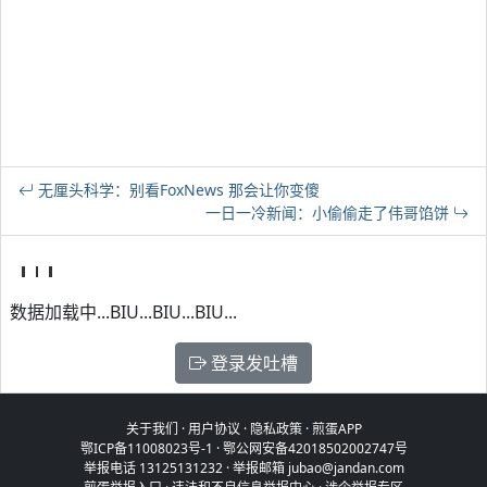
无厘头科学：别看FoxNews 那会让你变傻
一日一冷新闻：小偷偷走了伟哥馅饼
数据加载中...BIU...BIU...BIU...
登录发吐槽
关于我们
·
用户协议
·
隐私政策
·
煎蛋APP
鄂ICP备11008023号-1
·
鄂公网安备42018502002747号
举报电话 13125131232 · 举报邮箱 jubao@jandan.com