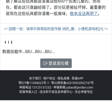
据了解这些玩具都是准备送给800个贫困儿童的，而现
在，都会这只臭鼬给毁了。部分玩意被扯坏掉，最重要的
是现在这些玩具都弥漫着一股臭味，
根本没法再用了
。
囧图一张：埃菲尔铁塔前的恶作剧
闲的_痛：小便机游戏机[V]
数据加载中...BIU...BIU...BIU...
登录发吐槽
关于我们
·
用户协议
·
隐私政策
·
煎蛋APP
鄂ICP备11008023号-1
·
鄂公网安备42018502002747号
举报电话 13125131232 · 举报邮箱 jubao@jandan.com
煎蛋举报入口
·
违法和不良信息举报中心
·
涉企举报专区