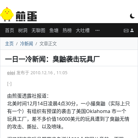
首页
树洞
无聊图
鱼塘
热榜
大吐槽
主页
冷新闻
文章正文
一日一冷新闻：臭鼬袭击玩具厂
oioi
发布于 2010.12.16 , 11:05
[-]
由煎蛋透露社报道：
北美时间12月14日凌晨4点30分，一小撮臭鼬（实际上只
有一个）有组织有预谋的袭击了美国Oklahoma 市一个
玩具工厂，差不多价值16000美元的玩具遭到了臭鼬无情
的攻击、撕扯、以及喷味。