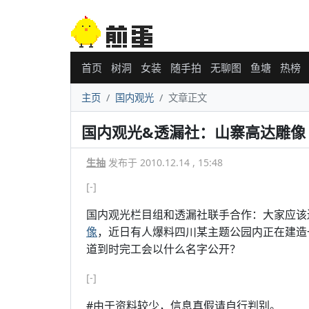
首页
树洞
女装
随手拍
无聊图
鱼塘
热榜
主页
国内观光
文章正文
国内观光&透漏社：山寨高达雕像
生抽
发布于 2010.12.14 , 15:48
[-]
国内观光栏目组和透漏社联手合作：大家应该
像
，近日有人爆料四川某主题公园内正在建造
道到时完工会以什么名字公开？
[-]
#由于资料较少，信息真假请自行判别。