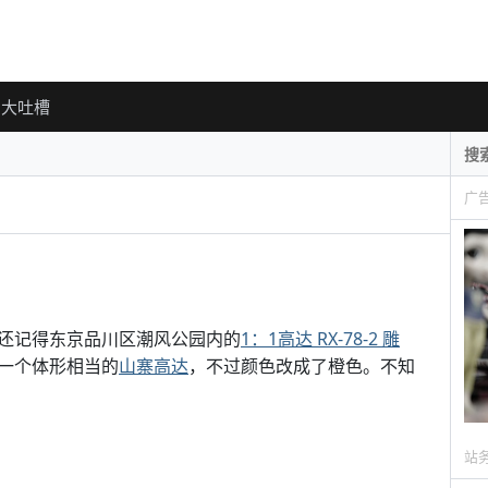
大吐槽
广
还记得东京品川区潮风公园内的
1：1高达 RX-78-2 雕
一个体形相当的
山寨高达
，不过颜色改成了橙色。不知
站