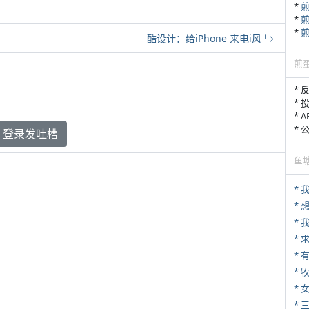
*
*
*
酷设计：给iPhone 来电i风
煎
* 
* 
* 
*
登录发吐槽
鱼
*
*
* 
* 
*
* 