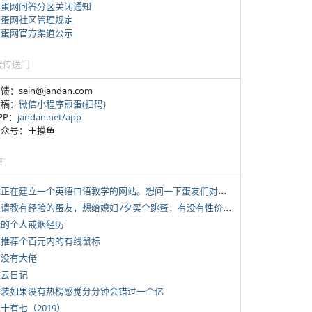
煎蛋网问答分区关闭通知
煎蛋网社区管理规定
煎蛋网官方渠道公示
蛋传送门
反馈：sein@jandan.com
投稿：
微信小程序煎蛋(扫码)
APP：
jandan.net/app
 公众号：王摸鱼
塘
*
我正在建立一个英语口语教学的网站。想问一下蛋友们对这类教学机构或网站的痛点。
*
想请教有经验的蛋友，想给媳妇7夕买个跳蛋，有没有性价比高的推荐
 我的个人戒烟经历
 求推荐个百元内的有线鼠标
有没有大佬
牧云日记
 女装如果没有热榜感觉分分钟会错过一个亿
三十有七（2019）