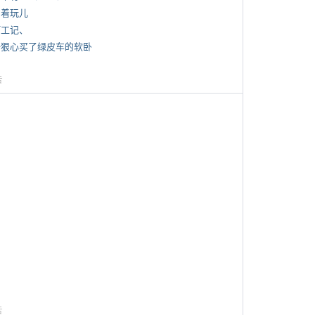
写着玩儿
打工记、
 一狠心买了绿皮车的软卧
告
告