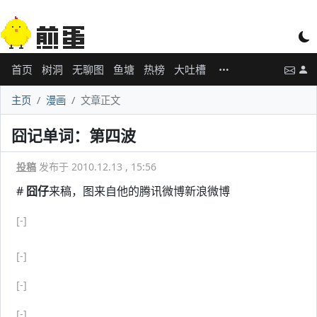
首页
树洞
无聊图
鱼塘
热榜
大吐槽
主页
漫画
文章正文
囧记单词：第四波
投稿
发布于 2010.12.13 , 15:56
#
囧仔
来稿，图来自他的腾讯微博新浪微博
[-]
[-]
[-]
[-]