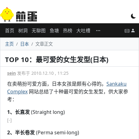
首页
树洞
无聊图
鱼塘
热榜
大吐槽
主页
日本
文章正文
TOP 10：最可爱的女生发型(日本)
sein
发布于 2010.12.10 , 11:25
在卖萌扮可爱方面，日本女孩是颇有心得的。
Sankaku
Complex
网站总结了十种最可爱的女生发型，供大家参
考：
1、长直发
(Straight long)
[-]
2、半长卷发
(Perma semi-long)