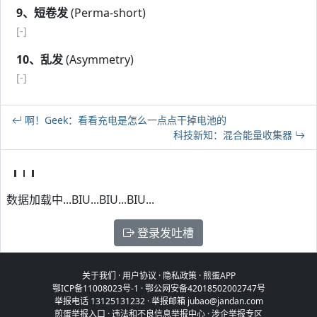
9、短卷发
(Perma-short)
[-]
10、乱发
(Asymmetry)
[-]
啊！Geek：看看充电是怎么一点点干掉电池的
科技新知：混合能量收集器
数据加载中...BIU...BIU...BIU...
登录发吐槽
关于我们
·
用户协议
·
隐私政策
·
煎蛋APP
鄂ICP备11008023号-1
·
鄂公网安备42018502002747号
举报电话 13125131232 · 举报邮箱 jubao@jandan.com
煎蛋举报入口
·
违法和不良信息举报中心
·
涉企举报专区