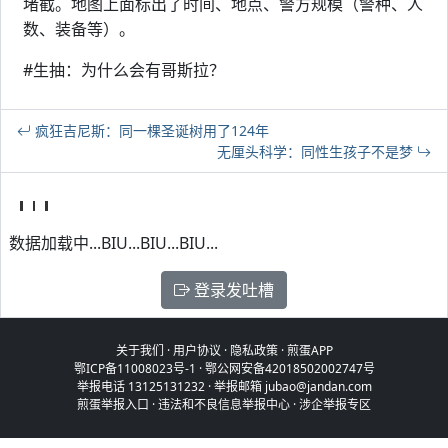
堵截。地图上面标出了时间、地点、警方规模（警种、人
数、装备等）。
#生抽：为什么会有哥斯拉？
疯狂吉尼斯：同一棵圣诞树用了124年
无厘头科学：同性生孩子不是梦
数据加载中...BIU...BIU...BIU...
登录发吐槽
关于我们
·
用户协议
·
隐私政策
·
煎蛋APP
鄂ICP备11008023号-1
·
鄂公网安备42018502002747号
举报电话 13125131232 · 举报邮箱 jubao@jandan.com
煎蛋举报入口
·
违法和不良信息举报中心
·
涉企举报专区