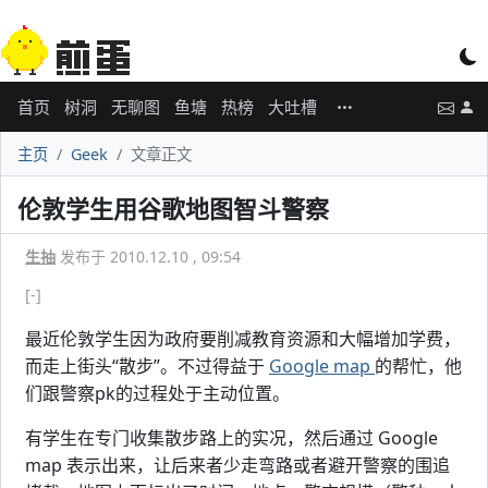
首页
树洞
无聊图
鱼塘
热榜
大吐槽
主页
Geek
文章正文
伦敦学生用谷歌地图智斗警察
生抽
发布于 2010.12.10 , 09:54
[-]
最近伦敦学生因为政府要削减教育资源和大幅增加学费，
而走上街头“散步”。不过得益于
Google map
的帮忙，他
们跟警察pk的过程处于主动位置。
有学生在专门收集散步路上的实况，然后通过 Google
map 表示出来，让后来者少走弯路或者避开警察的围追