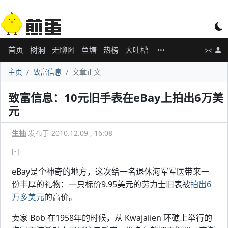
首页
树洞
无聊图
鱼塘
热榜
大吐槽
主页
致富信息
文章正文
致富信息：10元旧手表在eBay上拍出6万美
元
生抽
发布于 2010.12.09 , 16:08
[-]
eBay是个神奇的地方，这次给一名退休海军军医带来一
份丰厚的礼物：一只标价9.95美元的劳力士旧表被
拍出6
万多美元
的高价。
卖家 Bob 在1958年的时候，从 Kwajalien 环礁上举行的