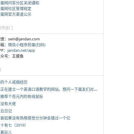
煎蛋网问答分区关闭通知
煎蛋网社区管理规定
煎蛋网官方渠道公示
蛋传送门
反馈：sein@jandan.com
投稿：
微信小程序煎蛋(扫码)
APP：
jandan.net/app
 公众号：王摸鱼
塘
 我的个人戒烟经历
*
我正在建立一个英语口语教学的网站。想问一下蛋友们对这类教学机构或网站的痛点。
 求推荐个百元内的有线鼠标
有没有大佬
牧云日记
 女装如果没有热榜感觉分分钟会错过一个亿
三十有七（2019）
写着玩儿