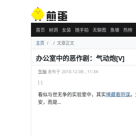
首页
树洞
女装
随手拍
无聊图
鱼塘
热榜
主页
文章正文
办公室中的恶作剧：气动炮[V]
生抽
发布于 2010.12.08 , 11:34
[-]
看似与世无争的实验室中，其实
掩藏着阴谋
。
安，而是...