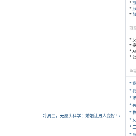
*
*
*
煎
* 
* 
* 
*
鱼
*
*
* 
* 
冷周三，无厘头科学：婚姻让男人变好
*
* 
* 