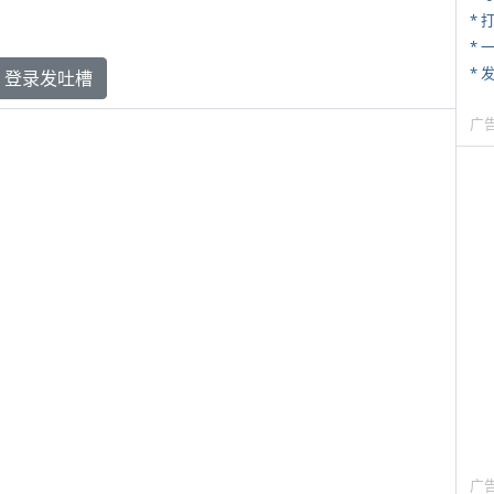
* 
*
*
登录发吐槽
广
广