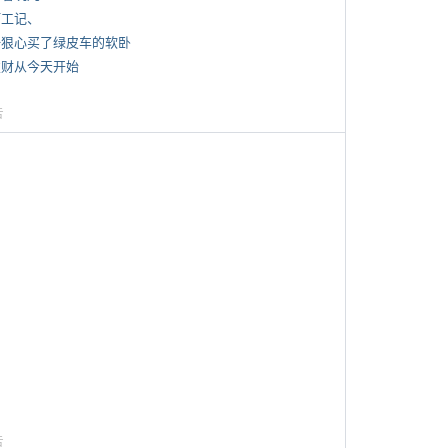
打工记、
 一狠心买了绿皮车的软卧
 发财从今天开始
告
告