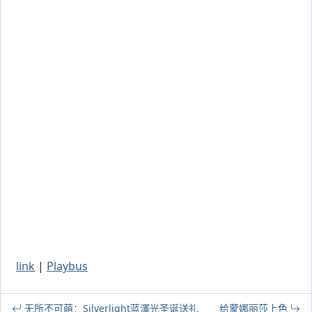
link
|
Playbus
无所不可萌：Silverlight蓝澤光圣诞送礼
给蒙娜丽莎上色