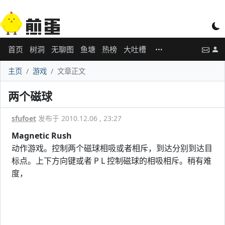
首页
树洞
无聊图
鱼塘
热榜
大吐槽
主页
游戏
文章正文
两个磁球
sfufoet
发布于 2010.12.06 , 23:27
Magnetic Rush
动作游戏。控制两个磁球相吸或者相斥，到达分别到达目
标点。上下方向键或者 P L 控制磁球的相吸相斥。稍有难
度，