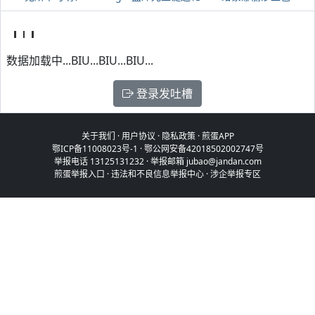
数据加载中...BIU...BIU...BIU...
登录发吐槽
关于我们
·
用户协议
·
隐私政策
·
煎蛋APP
鄂ICP备11008023号-1
·
鄂公网安备42018502002747号
举报电话 13125131232 · 举报邮箱 jubao@jandan.com
煎蛋举报入口
·
违法和不良信息举报中心
·
涉企举报专区