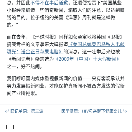
息，并因此
不得不在事后道歉
，还顺便指责下“美国某些
小报经常编造一些猎奇新闻，骗取人们的注意，以达到赚
钱的目的。位于纽约的美国《洋葱》周刊就是这样做
的。”
而在去年，《环球时报》同样如获至宝地将英国《卫报》
搞笑专栏的文章拿来大肆报道
《美国总统奥巴马私人电邮
曝光：送金正日苹果电脑》
的消息，这一壮举后来也被
《新闻记者》杂志选为
《2009年（中国）十大假新闻》
之一，好不热闹。
我们呼吁国内媒体重视假新闻的价值——只有客观承认并
努力发展假新闻业，才能保护真新闻不被西方发达的假新
闻产业所拖累。
囧记单词：第三波
医学健康：HIV母亲诞下健康婴儿