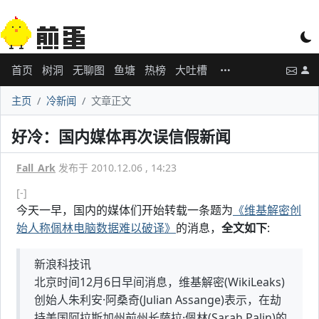
首页
树洞
无聊图
鱼塘
热榜
大吐槽
主页
冷新闻
文章正文
好冷：国内媒体再次误信假新闻
Fall_Ark
发布于 2010.12.06 , 14:23
[-]
今天一早，国内的媒体们开始转载一条题为
《维基解密创
始人称佩林电脑数据难以破译》
的消息，
全文如下
:
新浪科技讯
北京时间12月6日早间消息，维基解密(WikiLeaks)
创始人朱利安·阿桑奇(Julian Assange)表示，在劫
持美国阿拉斯加州前州长萨拉·佩林(Sarah Palin)的