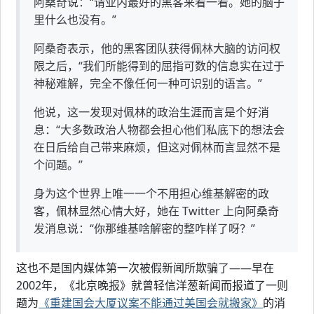
阿桑奇说：“请业内最好的黑客来看一看。她的脑子
里什么也没有。”
阿桑奇表示，他的黑客团队获得佩林大脑的访问权
限之后，“我们所能得到的屈指可数的信息实在过于
神秘难解，完全不像任何一种可识别的语言。”
他说，这一发现对佩林的政治生涯而言是个好消
息：“大多数政治人物都会担心他们私底下的想法会
在日后给自己带来麻烦，但这对佩林而言显然不是
个问题。”
身为这个世界上唯一一个不用担心维基解密的政
客，佩林显然心情大好，她在 Twitter 上向阿桑奇
发消息说：“你那维基啥解密的整咋样了呀？”
这也不是国内媒体第一次被假新闻所欺骗了——早在
2002年，《北京晚报》就曾轻信洋葱新闻而报道了一则
题为
《重建国会大厦议案不能通过美国会就搬家》
的消