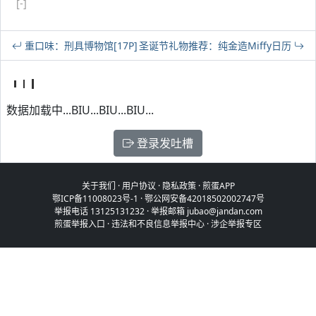
[-]
重口味：刑具博物馆[17P]
圣诞节礼物推荐：纯金造Miffy日历
数据加载中...BIU...BIU...BIU...
登录发吐槽
关于我们
·
用户协议
·
隐私政策
·
煎蛋APP
鄂ICP备11008023号-1
·
鄂公网安备42018502002747号
举报电话 13125131232 · 举报邮箱 jubao@jandan.com
煎蛋举报入口
·
违法和不良信息举报中心
·
涉企举报专区