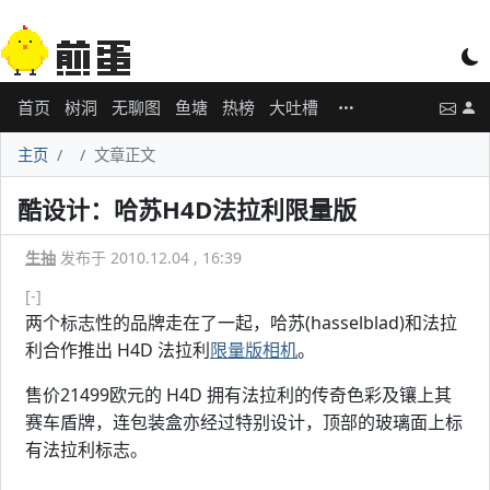
首页
树洞
无聊图
鱼塘
热榜
大吐槽
主页
文章正文
酷设计：哈苏H4D法拉利限量版
生抽
发布于 2010.12.04 , 16:39
[-]
两个标志性的品牌走在了一起，哈苏(hasselblad)和法拉
利合作推出 H4D 法拉利
限量版相机
。
售价21499欧元的 H4D 拥有法拉利的传奇色彩及镶上其
赛车盾牌，连包装盒亦经过特别设计，顶部的玻璃面上标
有法拉利标志。