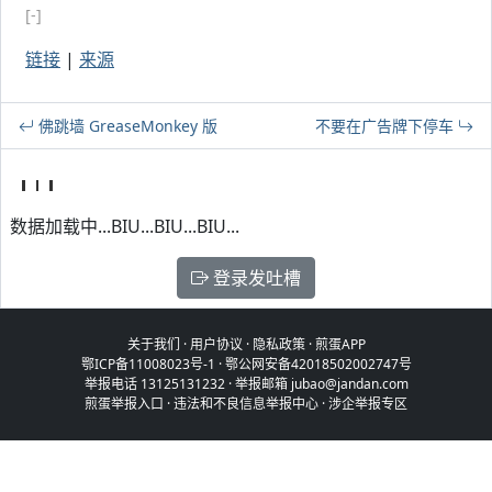
[-]
链接
|
来源
佛跳墙 GreaseMonkey 版
不要在广告牌下停车
数据加载中...BIU...BIU...BIU...
登录发吐槽
关于我们
·
用户协议
·
隐私政策
·
煎蛋APP
鄂ICP备11008023号-1
·
鄂公网安备42018502002747号
举报电话 13125131232 · 举报邮箱 jubao@jandan.com
煎蛋举报入口
·
违法和不良信息举报中心
·
涉企举报专区