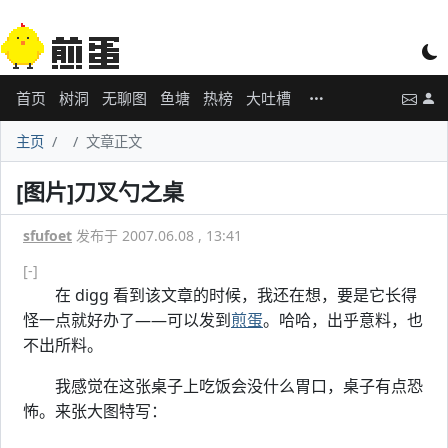
首页
树洞
无聊图
鱼塘
热榜
大吐槽
主页
文章正文
[图片]刀叉勺之桌
sfufoet
发布于 2007.06.08 , 13:41
[-]
在 digg 看到该文章的时候，我还在想，要是它长得
怪一点就好办了——可以发到
煎蛋
。哈哈，出乎意料，也
不出所料。
我感觉在这张桌子上吃饭会没什么胃口，桌子有点恐
怖。来张大图特写：