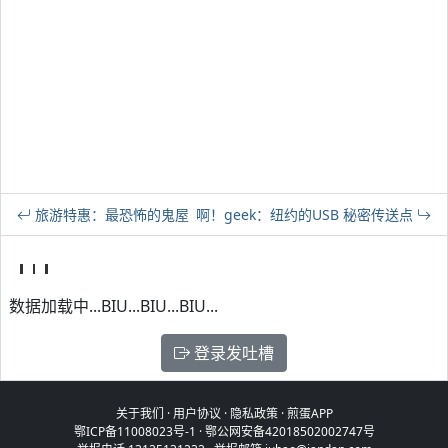
旅游特惠：最恐怖的鬼屋
啊！geek：纽约的USB 秘密传送点
数据加载中...BIU...BIU...BIU...
登录发吐槽
关于我们
·
用户协议
·
隐私政策
·
煎蛋APP
鄂ICP备11008023号-1
·
鄂公网安备42018502002747号