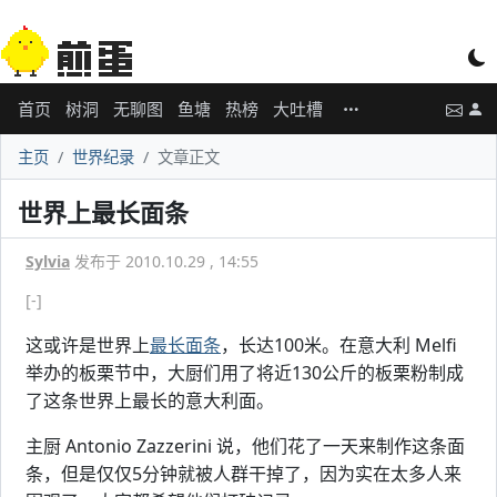
首页
树洞
无聊图
鱼塘
热榜
大吐槽
主页
世界纪录
文章正文
世界上最长面条
Sylvia
发布于 2010.10.29 , 14:55
[-]
这或许是世界上
最长面条
，长达100米。在意大利 Melfi
举办的板栗节中，大厨们用了将近130公斤的板栗粉制成
了这条世界上最长的意大利面。
主厨 Antonio Zazzerini 说，他们花了一天来制作这条面
条，但是仅仅5分钟就被人群干掉了，因为实在太多人来