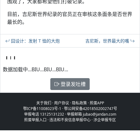
围观了，大家都希望他们打破记录。
目前，吉尼斯世界纪录的官员正在审核这条面条是否世界
最长的。
囧设计：发射 T 恤的大炮
吉尼斯，世界最大的嘴
数据加载中...BIU...BIU...BIU...
登录发吐槽
关于我们
·
用户协议
·
隐私政策
·
煎蛋APP
鄂ICP备11008023号-1
·
鄂公网安备42018502002747号
举报电话 13125131232 · 举报邮箱 jubao@jandan.com
煎蛋举报入口
·
违法和不良信息举报中心
·
涉企举报专区