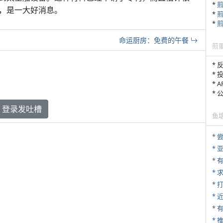
*
，是一大好消息。
*
*
命运厨房：免费的午餐
煎
* 
* 
* 
*
登录发吐槽
鱼
*
*
*
*
* 
*
*