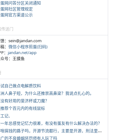
煎蛋网问答分区关闭通知
煎蛋网社区管理规定
煎蛋网官方渠道公示
蛋传送门
反馈：sein@jandan.com
投稿：
微信小程序煎蛋(扫码)
APP：
jandan.net/app
 公众号：王摸鱼
塘
 尝试自己做点电解质饮料
 亚洲人鼻子短，为什么还推崇高鼻梁？我说点扎心的。
 有没有好用的斐济杯或刀魔？
 求推荐个百元内的有线鼠标
打工记、
 近一年总感觉记忆力很差，有没有蛋友有什么解决办法的？
*
有啥搞钱的路子吗，开源节流都行，主要是开源，刑法里的咱不做
 推广的不良婚姻惩罚师有人玩了吗