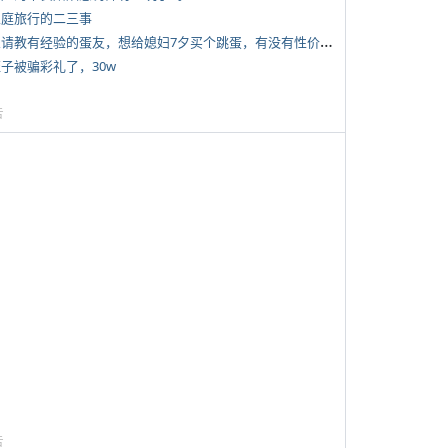
 家庭旅行的二三事
*
想请教有经验的蛋友，想给媳妇7夕买个跳蛋，有没有性价比高的推荐
侄子被骗彩礼了，30w
告
告