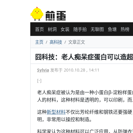
首页
树洞
女装
随手拍
无聊图
鱼塘
热榜
主页
高科技
文章正文
囧科技：老人痴呆症蛋白可以造超
Sylvia
发布于 2010.10.28 , 14:11
[-]
老人痴呆症被认为是由一种小蛋白β-淀粉样
人的材料，这种材料是透明的，可以印刷，而
这种
新型材料
不仅比芳纶纤维和钢铁还要强硬
明，非常用以操控和制造。
科学家认为这种材料可以广泛应用，从防弹衣