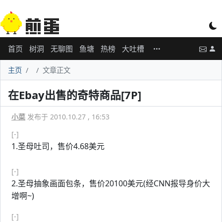
首页
树洞
无聊图
鱼塘
热榜
大吐槽
主页
文章正文
在Ebay出售的奇特商品[7P]
小菜
发布于 2010.10.27 , 16:53
[-]
1.圣母吐司，售价4.68美元
[-]
2.圣母抽象画面包条，售价20100美元(经CNN报导身价大
增啊~)
[-]