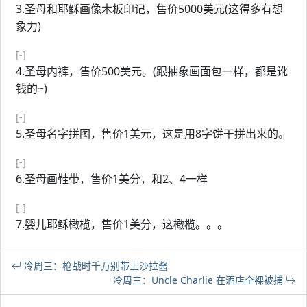
3.圣母和耶稣画像木板印记，售价5000美元(这得多有想
象力)
[-]
4.圣母内裤，售价500美元。(跟抽象画面包一样，都是讹
钱的~)
[-]
5.圣母名字拼图，售价1美元，这是用8字饼干拼出来的。
[-]
6.圣母画鞋带，售价1美分，和2、4一样
[-]
7.婴儿耶稣橄榄，售价1美分，这橄榄。。。
冷周三：枪战时千万别带上沙拉酱
冷周三：Uncle Charlie 在酒店全裸被捕