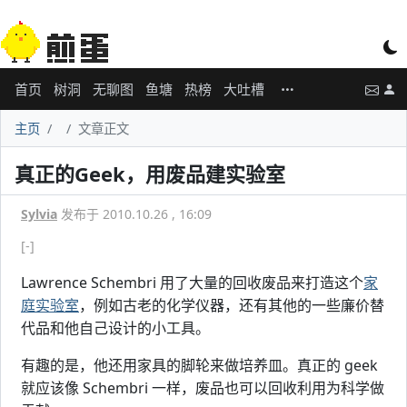
首页
树洞
无聊图
鱼塘
热榜
大吐槽
主页
文章正文
真正的Geek，用废品建实验室
Sylvia
发布于 2010.10.26 , 16:09
[-]
Lawrence Schembri 用了大量的回收废品来打造这个
家
庭实验室
，例如古老的化学仪器，还有其他的一些廉价替
代品和他自己设计的小工具。
有趣的是，他还用家具的脚轮来做培养皿。真正的 geek
就应该像 Schembri 一样，废品也可以回收利用为科学做