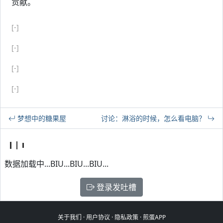
贡献。
[-]
[-]
[-]
[-]
梦想中的糖果屋
讨论：淋浴的时候，怎么看电脑？
数据加载中...BIU...BIU...BIU...
登录发吐槽
关于我们
·
用户协议
·
隐私政策
·
煎蛋APP