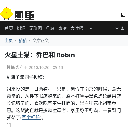
首页
树洞
无聊图
鱼塘
热榜
大吐槽
主页
猫猫
文章正文
火星土猫：乔巴和 Robin
投稿
发布于 2010.10.26 , 09:13
#
骡子晕
同学投稿：
姐来投的是一日两猫。一只是，暑假在南京的时候，毫无
预备的，从楼下书店抱来的，原本打算要黑色虎纹结果店
长记错了的，喜欢吃荞麦生挂面的，黑白狸花小祖宗乔
巴。这货简直就是多动症患者，家里称王称霸，一看到门
就怂了(
豆瓣相册
)。
[-]