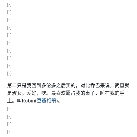
[-]
[-]
[-]
[-]
[-]
[-]
[-]
[-]
[-]
[-]
第二只是我回到多伦多之后买的，对比乔巴来说，简直就
是淑女。爱好，吃。最喜欢霸占我的桌子，睡在我的手
上。叫Robin(
豆瓣相册
)。
[-]
[-]
[-]
[-]