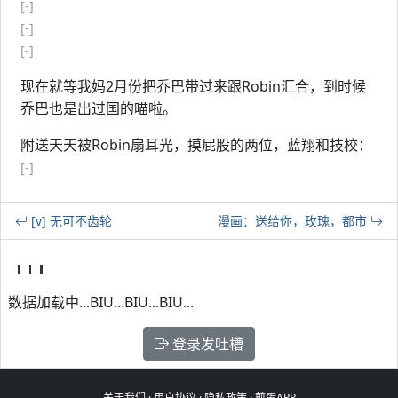
[-]
[-]
[-]
现在就等我妈2月份把乔巴带过来跟Robin汇合，到时候
乔巴也是出过国的喵啦。
附送天天被Robin扇耳光，摸屁股的两位，蓝翔和技校：
[-]
[v] 无可不齿轮
漫画：送给你，玫瑰，都市
数据加载中...BIU...BIU...BIU...
登录发吐槽
关于我们
·
用户协议
·
隐私政策
·
煎蛋APP