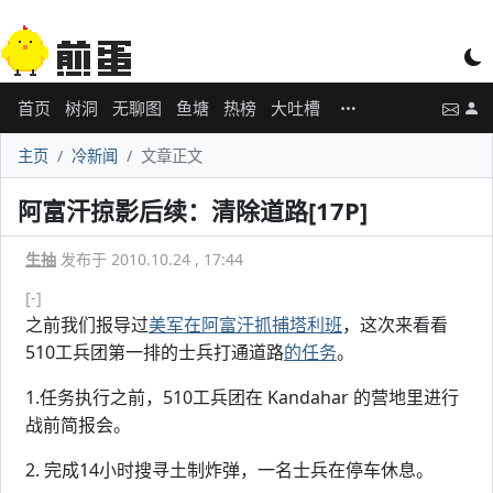
首页
树洞
无聊图
鱼塘
热榜
大吐槽
主页
冷新闻
文章正文
阿富汗掠影后续：清除道路[17P]
生抽
发布于 2010.10.24 , 17:44
[-]
之前我们报导过
美军在阿富汗抓捕塔利班
，这次来看看
510工兵团第一排的士兵打通道路
的任务
。
1.任务执行之前，510工兵团在 Kandahar 的营地里进行
战前简报会。
2. 完成14小时搜寻土制炸弹，一名士兵在停车休息。