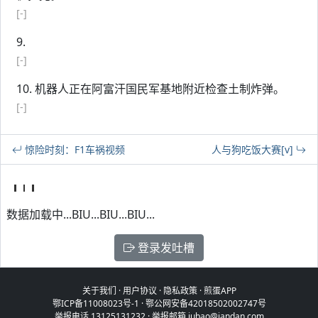
[-]
9.
[-]
10. 机器人正在阿富汗国民军基地附近检查土制炸弹。
[-]
惊险时刻：F1车祸视频
人与狗吃饭大赛[v]
数据加载中...BIU...BIU...BIU...
登录发吐槽
关于我们
·
用户协议
·
隐私政策
·
煎蛋APP
鄂ICP备11008023号-1
·
鄂公网安备42018502002747号
举报电话 13125131232 · 举报邮箱 jubao@jandan.com