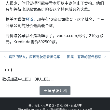
人很少，他们觉得可能会亏本所以中途停止了竞拍。他们
只能等待出现愿意高价购买这个特色域名的大款。
据美国媒体
报道
，现在有12家公司欲买下这个域名，而三
叶草公司的报价最高最合适。
高价域名早就不是新鲜事了，vodka.com卖出了210万欧
元，Kredit.de售价892500欧。
真正的酷女，应该驾驶忍者神龟车
图集：有趣的警告标语
数据加载中...BIU...BIU...BIU...
登录发吐槽
关于我们
·
用户协议
·
隐私政策
·
煎蛋APP
鄂ICP备11008023号-1
·
鄂公网安备42018502002747号