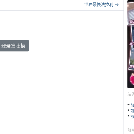
世界最快法拉利
登录发吐槽
站
*
*
*
煎