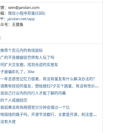
反馈：sein@jandan.com
投稿：
微信小程序煎蛋(扫码)
APP：
jandan.net/app
 公众号：王摸鱼
塘
 求推荐个百元内的有线鼠标
 推广的不良婚姻惩罚师有人玩了吗
 如何扩大交友圈，找到合适的女朋友
侄子被骗彩礼了，30w
 近一年总感觉记忆力很差，有没有蛋友有什么解决办法的？
*
想请教有经验的蛋友，想给媳妇7夕买个跳蛋，有没有性价比高的推荐
 说说自己行业内的内行人才能了解的内幕
 我的个人戒烟经历
 女装如果没有热榜感觉分分钟会错过一个亿
*
有啥搞钱的路子吗，开源节流都行，主要是开源，刑法里的咱不做
有没有大佬