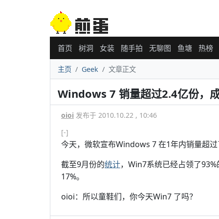
首页
树洞
女装
随手拍
无聊图
鱼塘
热榜
主页
Geek
文章正文
Windows 7 销量超过2.4亿
oioi
发布于 2010.10.22 , 10:46
[-]
今天，微软宣布Windows 7 在1年内销量
截至9月份的
统计
，Win7系统已经占领了9
17%。
oioi：所以童鞋们，你今天Win7 了吗？