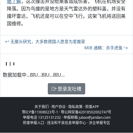
据了解
，这次撞击并没给乘客造成伤害，飞机在机场安全
降落。因为鸟撞的是地方是天气雷达外的塑料盖，并没有
撞坏雷达，飞机还是可以在空中飞行。这架飞机将送回美
国维修。
无厘头研究，大多数德国人愿意为爱搬家
MIB 通稿：杀手虎鱼
数据加载中...BIU...BIU...BIU...
登录发吐槽
关于我们
·
用户协议
·
隐私政策
·
煎蛋APP
鄂ICP备11008023号-1
·
鄂公网安备42018502002747号
举报电话 13125131232 · 举报邮箱 jubao@jandan.com
煎蛋举报入口
·
违法和不良信息举报中心
·
涉企举报专区