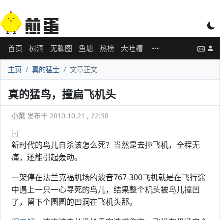
首页
树洞
无聊图
鱼塘
热榜
大吐槽
主页
真的猛士
文章正文
真的猛鸟，撞扁飞机头
小菜
发布于 2010.10.21 , 22:38
[-]
新时代的鸟儿自杀该怎么死？当然是去撞飞机，全程无
痛，还能引起轰动。
一架停在法兰克福机场的波音767-300飞机就是在飞行途
中遇上一只一心寻死的鸟儿，结果整个机头被鸟儿撞凹
了，留下个圆圆的凹洞在飞机头那。