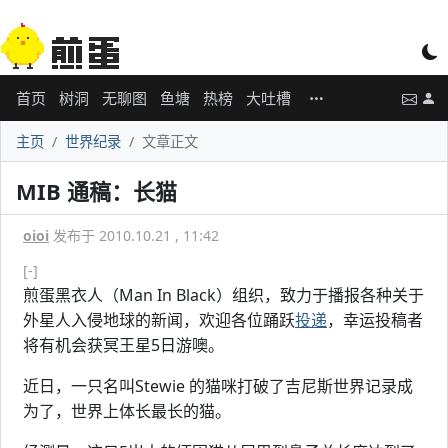
首页
树洞
无聊图
鱼塘
热榜
大吐槽
主页
世界纪录
文章正文
MIB 通稿：长猫
oioi
发布于 2010.10.21 , 11:42
[-]
煎蛋黑衣人（Man In Black）组织，致力于播报各种关于
外星人入侵地球的新闻，欢迎各位踊跃
投递
，幸运投稿者
将有机会获冥王星5日游噢。
近日，一只名叫Stewie 的猫咪打破了吉尼斯世界记录成
为了，世界上体长最长的猫。