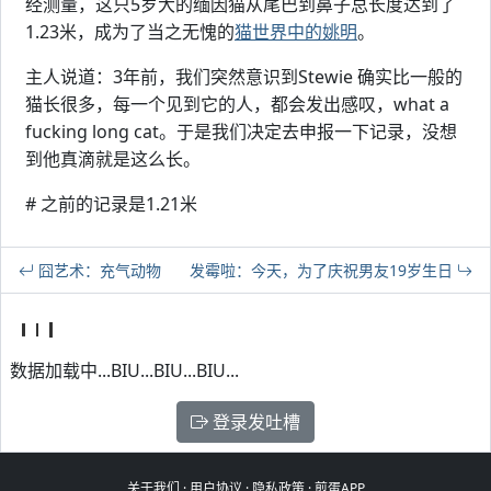
经测量，这只5岁大的缅因猫从尾巴到鼻子总长度达到了
1.23米，成为了当之无愧的
猫世界中的姚明
。
主人说道：3年前，我们突然意识到Stewie 确实比一般的
猫长很多，每一个见到它的人，都会发出感叹，what a
fucking long cat。于是我们决定去申报一下记录，没想
到他真滴就是这么长。
# 之前的记录是1.21米
囧艺术：充气动物
发霉啦：今天，为了庆祝男友19岁生日
数据加载中...BIU...BIU...BIU...
登录发吐槽
关于我们
·
用户协议
·
隐私政策
·
煎蛋APP