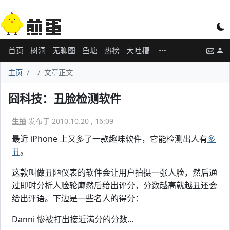
首页
树洞
无聊图
鱼塘
热榜
大吐槽
主页
文章正文
囧科技：丑脸检测软件
生抽
发布于 2010.10.20 , 16:09
最近 iPhone 上又多了一款趣味软件，它能检测出人有
多
丑
。
这款叫做丑陋仪表的软件会让用户拍摄一张人脸，然后通
过即时分析人脸轮廓然后给出评分，分数越高就越丑还会
给出评语。下边是一些名人的得分：
Danni 惨被打出接近满分的分数...