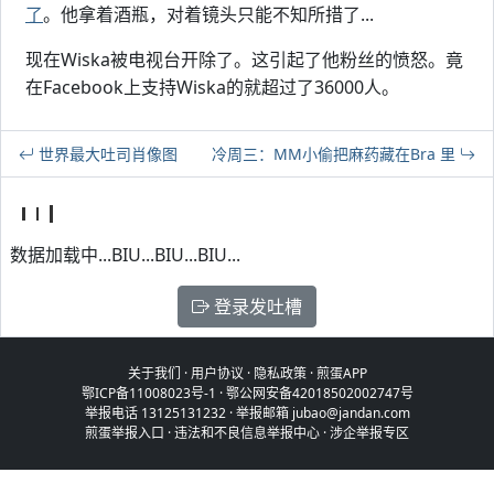
了
。他拿着酒瓶，对着镜头只能不知所措了...
现在Wiska被电视台开除了。这引起了他粉丝的愤怒。竟
在Facebook上支持Wiska的就超过了36000人。
世界最大吐司肖像图
冷周三：MM小偷把麻药藏在Bra 里
数据加载中...BIU...BIU...BIU...
登录发吐槽
关于我们
·
用户协议
·
隐私政策
·
煎蛋APP
鄂ICP备11008023号-1
·
鄂公网安备42018502002747号
举报电话 13125131232 · 举报邮箱 jubao@jandan.com
煎蛋举报入口
·
违法和不良信息举报中心
·
涉企举报专区