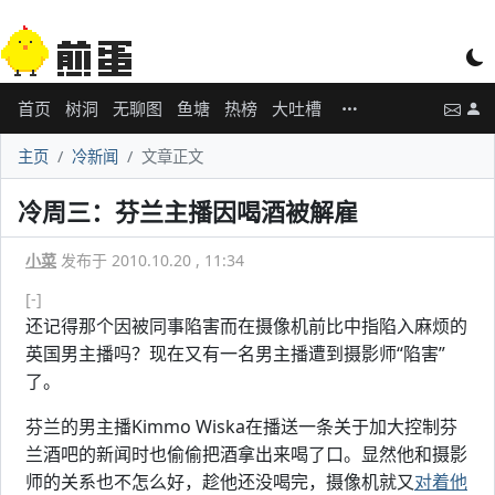
首页
树洞
无聊图
鱼塘
热榜
大吐槽
主页
冷新闻
文章正文
冷周三：芬兰主播因喝酒被解雇
小菜
发布于 2010.10.20 , 11:34
[-]
还记得那个因被同事陷害而在摄像机前比中指陷入麻烦的
英国男主播吗？现在又有一名男主播遭到摄影师“陷害”
了。
芬兰的男主播Kimmo Wiska在播送一条关于加大控制芬
兰酒吧的新闻时也偷偷把酒拿出来喝了口。显然他和摄影
师的关系也不怎么好，趁他还没喝完，摄像机就又
对着他