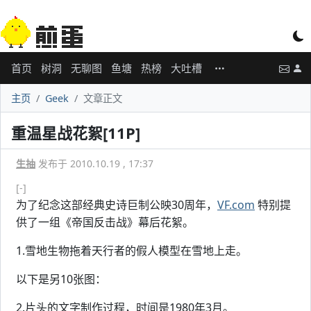
首页
树洞
无聊图
鱼塘
热榜
大吐槽
主页
Geek
文章正文
重温星战花絮[11P]
生抽
发布于 2010.10.19 , 17:37
[-]
为了纪念这部经典史诗巨制公映30周年，
VF.com
特别提
供了一组《帝国反击战》幕后花絮。
1.雪地生物拖着天行者的假人模型在雪地上走。
以下是另10张图：
2.片头的文字制作过程，时间是1980年3月。