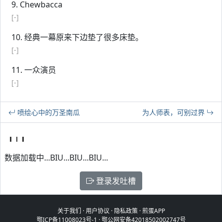
9. Chewbacca
[-]
10. 经典一幕原来下边垫了很多床垫。
[-]
11. 一众演员
[-]
喷绘心中的万圣南瓜
为人师表，可别过界
数据加载中...BIU...BIU...BIU...
登录发吐槽
关于我们
·
用户协议
·
隐私政策
·
煎蛋APP
鄂ICP备11008023号-1
·
鄂公网安备42018502002747号