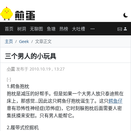
首页
树洞
无聊图
鱼塘
热榜
大吐槽
主页
Geek
文章正文
三个男人的小玩具
小菜
发布于 2010.10.19 , 13:27
[-]
1.鳄鱼抱枕
抱枕是减压的好帮手。但是如果一个大男人放只泰迪熊在
床上，那感觉...因此这只鳄鱼仔抱枕诞生了。这只
鳄鱼仔
患有恐怖性神经症(恐怖症)，它时刻躲抱枕后面需要人密
集抚摸来安慰。只有男人能帮它。
2.履带式挖掘机