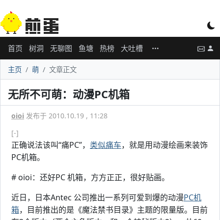
首页
树洞
无聊图
鱼塘
热榜
大吐槽
主页
萌
文章正文
无所不可萌：动漫PC机箱
oioi
发布于 2010.10.19 , 11:28
[-]
正确说法该叫“痛PC”，
类似痛车
，就是用动漫绘画来装饰
PC机箱。
# oioi：还好PC 机箱，方方正正，很好贴画。
近日，日本Antec 公司推出一系列可爱到爆的动漫
PC机
箱
，目前推出的是《魔法禁书目录》主题的限量版。目前