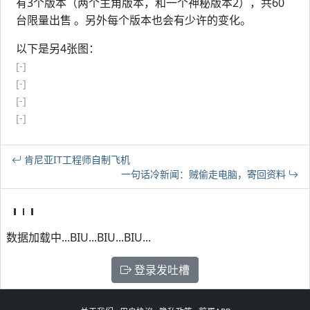
有3个版本（两个主角版本，和一个神秘版本2），共60
台限量出售 。另外每个版本也会有少许的变化。
以下是另4张图：
[-]
[-]
[-]
[-]
肯尼亚IT工程师自制飞机
一句话冷新闻：贼偷走电脑，寄回资料
数据加载中...BIU...BIU...BIU...
登录发吐槽