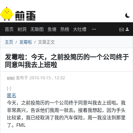
首页
树洞
无聊图
鱼塘
热榜
大吐槽
主页
发霉啦
文章正文
发霉啦：今天，之前投简历的一个公司终于
同意叫我去上班啦
oioi
发布于 2010.10.15 , 12:32
[-]
匿名
今天，之前投简历的一个公司终于同意叫我去上班啦。我
非常高兴，告诉他们我周一就去。接着我想起，因为手头
比较紧，我已经取消了我的汽车保险，周一我没法到那里
了。FML