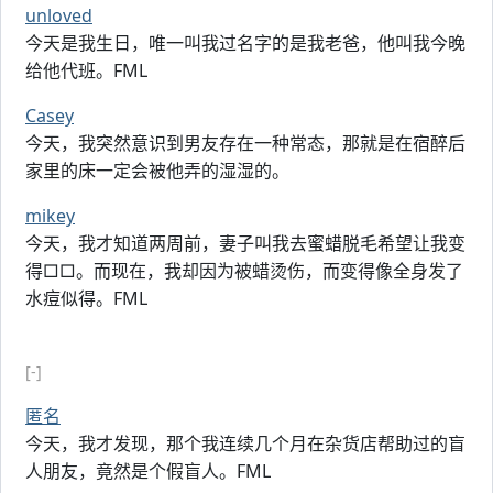
unloved
今天是我生日，唯一叫我过名字的是我老爸，他叫我今晚
给他代班。FML
Casey
今天，我突然意识到男友存在一种常态，那就是在宿醉后
家里的床一定会被他弄的湿湿的。
mikey
今天，我才知道两周前，妻子叫我去蜜蜡脱毛希望让我变
得□□。而现在，我却因为被蜡烫伤，而变得像全身发了
水痘似得。FML
[-]
匿名
今天，我才发现，那个我连续几个月在杂货店帮助过的盲
人朋友，竟然是个假盲人。FML