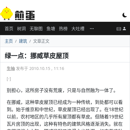
首页
树洞
无聊图
鱼塘
热榜
大吐槽
主页
建筑
文章正文
绿一点：挪威草皮屋顶
生抽
发布于 2010.10.15 , 11:16
[-]
别担心，这所房子没有荒废，只是与自然融为一体了。
在挪威，这种草皮屋顶已经成为一种传统，到处都可以看
到。始于维京和中世纪，草皮屋顶已经出现了。在18世纪
以前，农村地区的几乎所有屋顶都有草皮。但随着19世纪
瓦片房顶的出现，这种有特色的建筑风格逐渐消失。就在