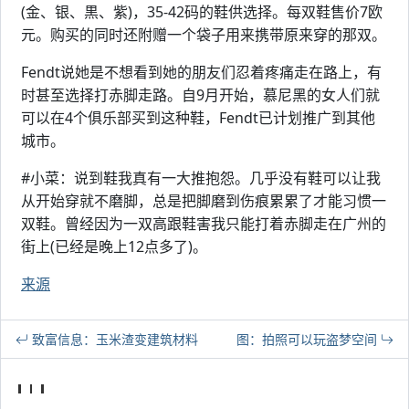
(金、银、黒、紫)，35-42码的鞋供选择。每双鞋售价7欧
元。购买的同时还附赠一个袋子用来携带原来穿的那双。
Fendt说她是不想看到她的朋友们忍着疼痛走在路上，有
时甚至选择打赤脚走路。自9月开始，慕尼黑的女人们就
可以在4个俱乐部买到这种鞋，Fendt已计划推广到其他
城市。
#小菜：说到鞋我真有一大推抱怨。几乎没有鞋可以让我
从开始穿就不磨脚，总是把脚磨到伤痕累累了才能习惯一
双鞋。曾经因为一双高跟鞋害我只能打着赤脚走在广州的
街上(已经是晚上12点多了)。
来源
致富信息：玉米渣变建筑材料
图：拍照可以玩盗梦空间