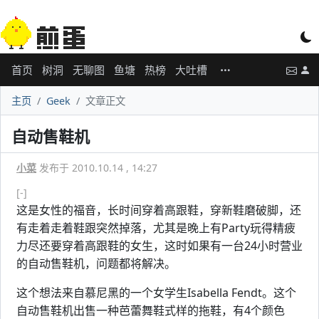
首页
树洞
无聊图
鱼塘
热榜
大吐槽
主页
Geek
文章正文
自动售鞋机
小菜
发布于 2010.10.14 , 14:27
[-]
这是女性的福音，长时间穿着高跟鞋，穿新鞋磨破脚，还
有走着走着鞋跟突然掉落，尤其是晚上有Party玩得精疲
力尽还要穿着高跟鞋的女生，这时如果有一台24小时营业
的自动售鞋机，问题都将解决。
这个想法来自慕尼黑的一个女学生Isabella Fendt。这个
自动售鞋机出售一种芭蕾舞鞋式样的拖鞋，有4个颜色