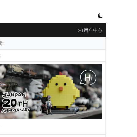
用户中心
告
广