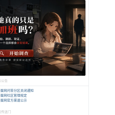
务公告
煎蛋网问答分区关闭通知
煎蛋网社区管理规定
煎蛋网官方渠道公示
蛋传送门