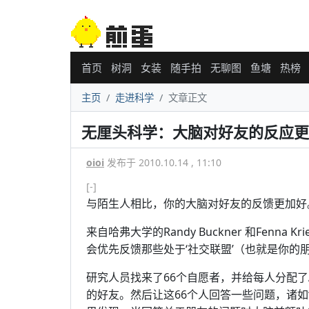
首页
树洞
女装
随手拍
无聊图
鱼塘
热榜
主页
走进科学
文章正文
无厘头科学：大脑对好友的反应更
oioi
发布于 2010.10.14 , 11:10
[-]
与陌生人相比，你的大脑对好友的反馈更加好
来自哈弗大学的Randy Buckner 和Fenn
会优先反馈那些处于‘社交联盟’（也就是你的朋
研究人员找来了66个自愿者，并给每人分配了
的好友。然后让这66个人回答一些问题，诸如