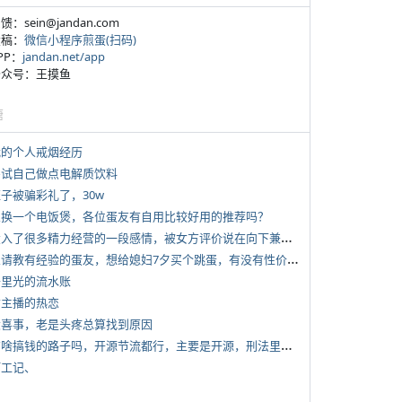
反馈：sein@jandan.com
投稿：
微信小程序煎蛋(扫码)
APP：
jandan.net/app
 公众号：王摸鱼
塘
 我的个人戒烟经历
 尝试自己做点电解质饮料
侄子被骗彩礼了，30w
 想换一个电饭煲，各位蛋友有自用比较好用的推荐吗？
*
投入了很多精力经营的一段感情，被女方评价说在向下兼容我，感觉有点破防
*
想请教有经验的蛋友，想给媳妇7夕买个跳蛋，有没有性价比高的推荐
 千里光的流水账
女主播的热恋
 大喜事，老是头疼总算找到原因
*
有啥搞钱的路子吗，开源节流都行，主要是开源，刑法里的咱不做
打工记、