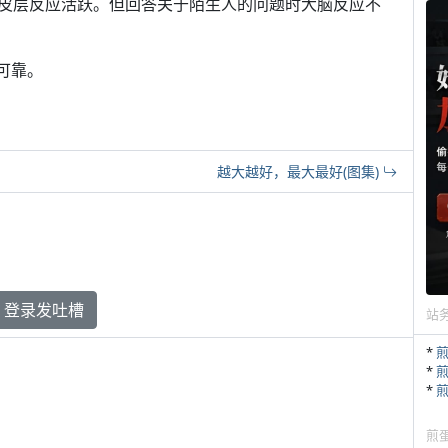
皮层反应活跃。但回答关于陌生人的问题时大脑反应不
可靠。
越大越好，最大最好(图集)
登录发吐槽
站
*
*
*
煎