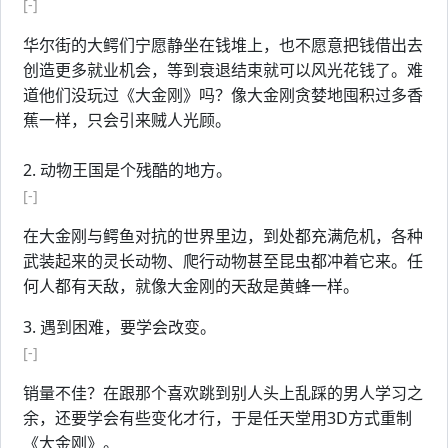
[-]
华尔街的大鳄们宁愿静坐在钱堆上，也不愿意把钱借出去
创造更多就业机会，等到衰退结束就可以风光花钱了。难
道他们没玩过《大金刚》吗？像大金刚贪婪地囤积过多香
蕉一样，只会引来贼人光顾。
2. 动物王国是个残酷的地方。
[-]
在大金刚与鳄鱼对抗的世界里边，到处都充满危机，各种
武装起来的灵长动物、爬行动物甚至昆虫都冲着它来。任
何人都有天敌，就像大金刚的天敌是黄蜂一样。
3. 遇到困难，要学会改变。
[-]
销量不佳？在跟那个喜欢跳到别人头上乱踩的男人学习之
余，还要学会有些变化才行，于是任天堂用3D方式重制
《大金刚》。