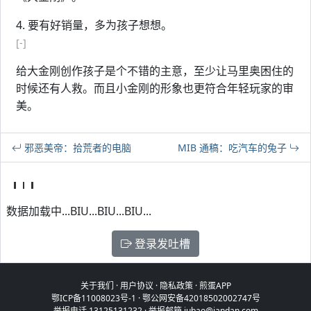
4. 要有好销量，多为孩子想想。
[-]
给大金刚创作孩子是个不错的主意，至少让马里奥困住的
时候还有人救。而且小金刚的形象也更符合年轻玩家的审
美。
邪恶美帝：拾荒者的电脑
MIB 通稿：吃汽车的兔子
数据加载中...BIU...BIU...BIU...
登录发吐槽
关于我们
·
用户协议
·
隐私政策
·
煎蛋APP
鄂ICP备11008023号-1
·
鄂公网安备42018502002747号
举报电话 13125131232 · 举报邮箱 jubao@jandan.com