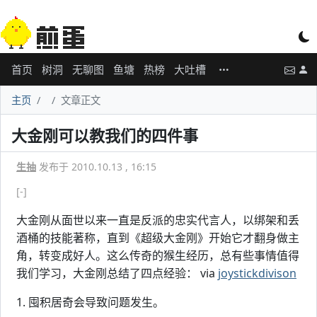
首页
树洞
无聊图
鱼塘
热榜
大吐槽
主页
文章正文
大金刚可以教我们的四件事
生抽
发布于 2010.10.13 , 16:15
[-]
大金刚从面世以来一直是反派的忠实代言人，以绑架和丢
酒桶的技能著称，直到《超级大金刚》开始它才翻身做主
角，转变成好人。这么传奇的猴生经历，总有些事情值得
我们学习，大金刚总结了四点经验： via
joystickdivison
1. 囤积居奇会导致问题发生。