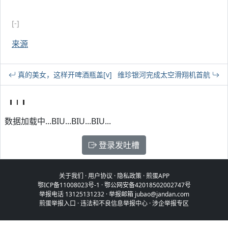
[-]
来源
真的美女，这样开啤酒瓶盖[v]
维珍银河完成太空滑翔机首航
数据加载中...BIU...BIU...BIU...
登录发吐槽
关于我们
·
用户协议
·
隐私政策
·
煎蛋APP
鄂ICP备11008023号-1
·
鄂公网安备42018502002747号
举报电话 13125131232 · 举报邮箱 jubao@jandan.com
煎蛋举报入口
·
违法和不良信息举报中心
·
涉企举报专区