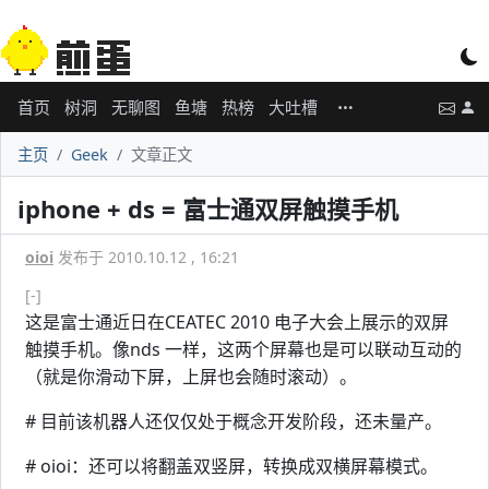
首页
树洞
无聊图
鱼塘
热榜
大吐槽
主页
Geek
文章正文
iphone + ds = 富士通双屏触摸手机
oioi
发布于 2010.10.12 , 16:21
[-]
这是富士通近日在CEATEC 2010 电子大会上展示的双屏
触摸手机。像nds 一样，这两个屏幕也是可以联动互动的
（就是你滑动下屏，上屏也会随时滚动）。
# 目前该机器人还仅仅处于概念开发阶段，还未量产。
# oioi：还可以将翻盖双竖屏，转换成双横屏幕模式。