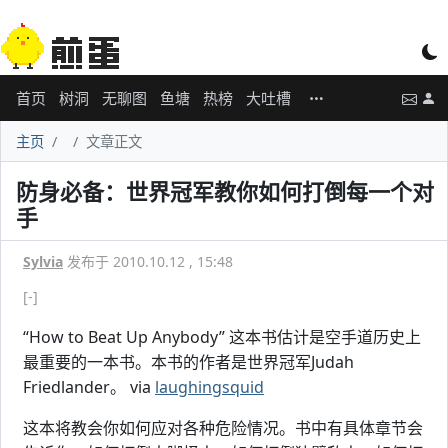
首页
树洞
无聊图
鱼塘
热榜
大吐槽
主页
文章正文
防身必备：世界冠军教你如何打倒每一个对
手
Sylvia
发布于 2010.10.12 , 15:48
[-]
“How to Beat Up Anybody” 这本书估计是空手道历史上
最重要的一本书。本书的作者是世界冠军Judah
Friedlander。 via
laughingsquid
这本将教会你如何应对各种危险情况。书中有具体章节会