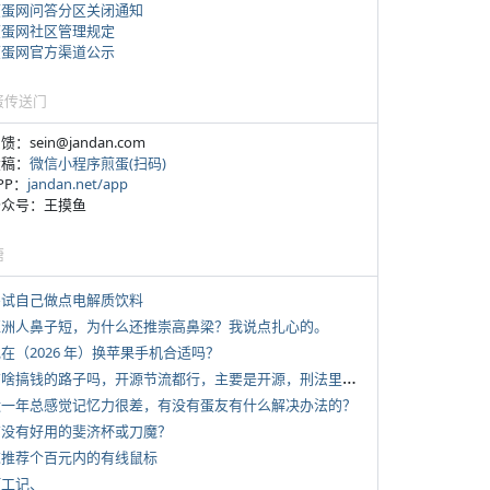
煎蛋网问答分区关闭通知
煎蛋网社区管理规定
煎蛋网官方渠道公示
蛋传送门
反馈：sein@jandan.com
投稿：
微信小程序煎蛋(扫码)
APP：
jandan.net/app
 公众号：王摸鱼
塘
 尝试自己做点电解质饮料
 亚洲人鼻子短，为什么还推崇高鼻梁？我说点扎心的。
现在（2026 年）换苹果手机合适吗？
*
有啥搞钱的路子吗，开源节流都行，主要是开源，刑法里的咱不做
 近一年总感觉记忆力很差，有没有蛋友有什么解决办法的？
 有没有好用的斐济杯或刀魔？
 求推荐个百元内的有线鼠标
打工记、