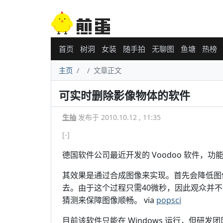
首页
树洞
女装
随手拍
无聊图
鱼塘
热榜
主页
文章正文
可实时删除影像物体的软件
生抽
发布于 2010.10.12 , 11:35
[-]
德国软件公司最近开发的 Voodoo 软件
其效果是通过合成图像来实现。首先会降低图
去。由于这个过程只需40微秒，因此观众并
猜测来保障图像顺畅。 via
popsci
目前该软件只能在 Windows 运行，但研发团