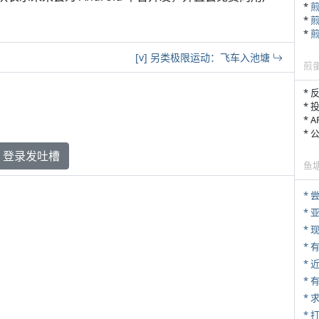
*
*
*
[v] 另类极限运动：飞车入池塘
煎
* 
* 
* 
*
登录发吐槽
鱼
*
*
* 
*
*
*
* 