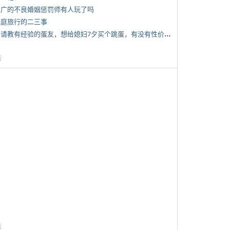
 推广的不良婚姻惩罚师有人玩了吗
 家庭旅行的二三事
*
想请教有经验的蛋友，想给媳妇7夕买个跳蛋，有没有性价比高的推荐
告
告