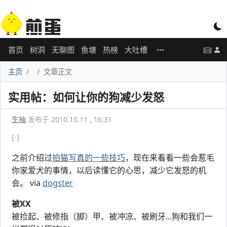
首页
树洞
无聊图
鱼塘
热榜
大吐槽
主页
文章正文
实用帖：如何让你的狗减少发怒
生抽
发布于 2010.10.11 , 16:31
[-]
之前介绍过
拍猫写真的一些技巧
，现在来看看一些会惹毛
你家爱犬的事情，以后读懂它的心思，减少它发怒的机
会。 via
dogster
被XX
被捡起、被修指（脚）甲、被冲凉、被刷牙...狗和我们一