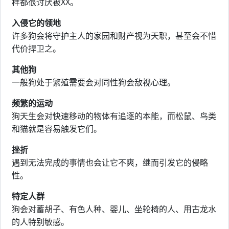
样都很讨厌被XX。
入侵它的领地
许多狗会将守护主人的家园和财产视为天职，甚至会不惜
代价捍卫之。
其他狗
一般狗处于繁殖需要会对同性狗会敌视心理。
频繁的运动
狗天生会对快速移动的物体有追逐的本能，而松鼠、鸟类
和猫就是容易触发它们。
挫折
遇到无法完成的事情也会让它不爽，继而引发它的侵略
性。
特定人群
狗会对蓄胡子、有色人种、婴儿、坐轮椅的人、用古龙水
的人特别敏感。