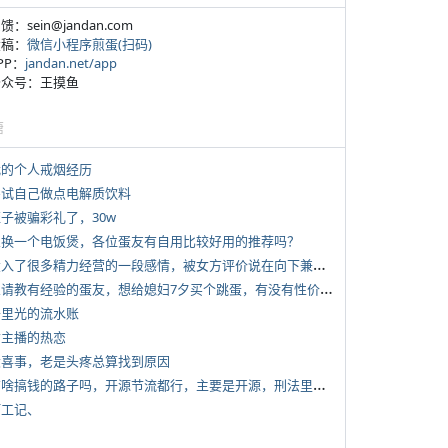
反馈：sein@jandan.com
投稿：
微信小程序煎蛋(扫码)
APP：
jandan.net/app
 公众号：王摸鱼
塘
 我的个人戒烟经历
 尝试自己做点电解质饮料
侄子被骗彩礼了，30w
 想换一个电饭煲，各位蛋友有自用比较好用的推荐吗？
*
投入了很多精力经营的一段感情，被女方评价说在向下兼容我，感觉有点破防
*
想请教有经验的蛋友，想给媳妇7夕买个跳蛋，有没有性价比高的推荐
 千里光的流水账
女主播的热恋
 大喜事，老是头疼总算找到原因
*
有啥搞钱的路子吗，开源节流都行，主要是开源，刑法里的咱不做
打工记、