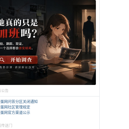
务公告
煎蛋网问答分区关闭通知
煎蛋网社区管理规定
煎蛋网官方渠道公示
蛋传送门