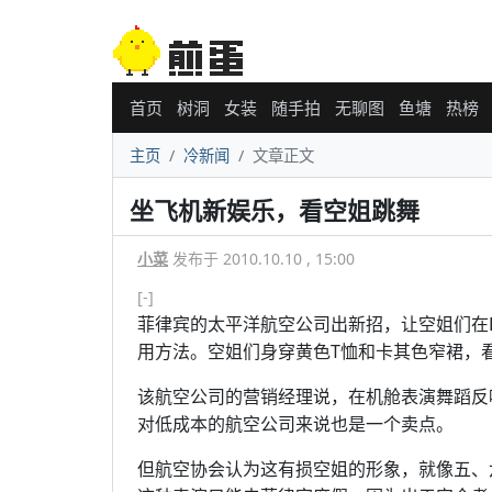
首页
树洞
女装
随手拍
无聊图
鱼塘
热榜
主页
冷新闻
文章正文
坐飞机新娱乐，看空姐跳舞
小菜
发布于 2010.10.10 , 15:00
[-]
菲律宾的太平洋航空公司出新招，让空姐们在La
用方法。空姐们身穿黄色T恤和卡其色窄裙，
该航空公司的营销经理说，在机舱表演舞蹈反
对低成本的航空公司来说也是一个卖点。
但航空协会认为这有损空姐的形象，就像五、