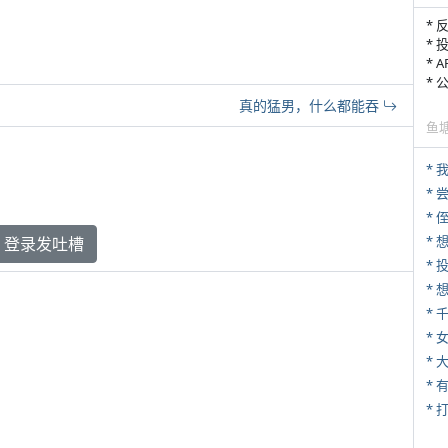
* 
* 
* 
*
真的猛男，什么都能吞
鱼
*
*
* 
*
登录发吐槽
*
* 
*
* 