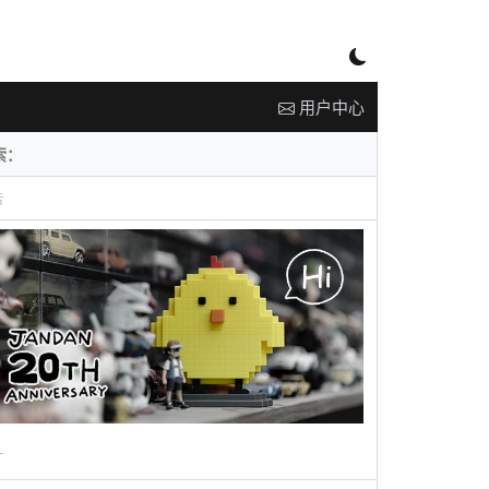
用户中心
告
广