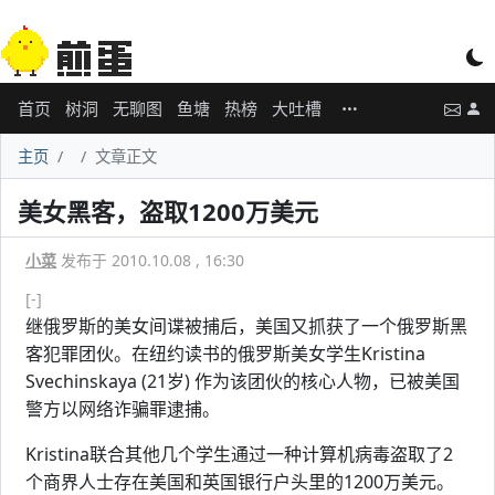
首页
树洞
无聊图
鱼塘
热榜
大吐槽
主页
文章正文
美女黑客，盗取1200万美元
小菜
发布于 2010.10.08 , 16:30
[-]
继俄罗斯的美女间谍被捕后，美国又抓获了一个俄罗斯黑
客犯罪团伙。在纽约读书的俄罗斯美女学生Kristina
Svechinskaya (21岁) 作为该团伙的核心人物，已被美国
警方以网络诈骗罪逮捕。
Kristina联合其他几个学生通过一种计算机病毒盗取了2
个商界人士存在美国和英国银行户头里的1200万美元。