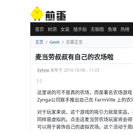
首页
树洞
女装
随手拍
无聊图
鱼塘
热榜
主页
Geek
文章正文
麦当劳叔叔有自己的农场啦
Sylvia
发布于 2010.10.08 , 11:23
[-]
这里说的可不是真的农场，而是著名农场游
Zynga公司联手推出自己在 FarmVille 上的
对于玩家来说，这个游戏的吸引力就是奖品，
同样是虚拟的。点击这麦当劳农场玩家将会得
可以用于装饰自己的虚拟农场。这个活动于周四美国