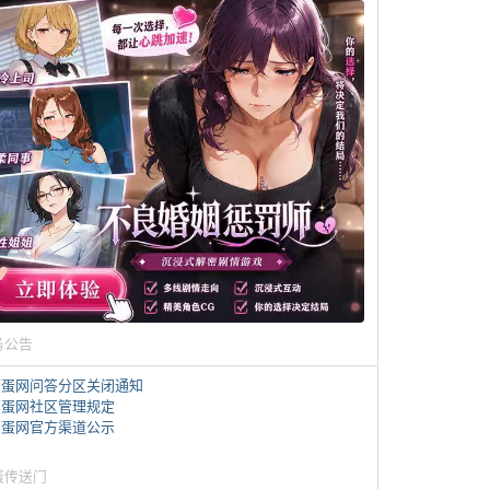
务公告
煎蛋网问答分区关闭通知
煎蛋网社区管理规定
煎蛋网官方渠道公示
蛋传送门