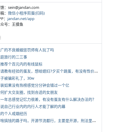
反馈：sein@jandan.com
投稿：
微信小程序煎蛋(扫码)
APP：
jandan.net/app
 公众号：王摸鱼
塘
 推广的不良婚姻惩罚师有人玩了吗
 家庭旅行的二三事
 求推荐个百元内的有线鼠标
*
想请教有经验的蛋友，想给媳妇7夕买个跳蛋，有没有性价比高的推荐
侄子被骗彩礼了，30w
 女装如果没有热榜感觉分分钟会错过一个亿
 如何扩大交友圈，找到合适的女朋友
 近一年总感觉记忆力很差，有没有蛋友有什么解决办法的？
 说说自己行业内的内行人才能了解的内幕
 我的个人戒烟经历
*
有啥搞钱的路子吗，开源节流都行，主要是开源，刑法里的咱不做