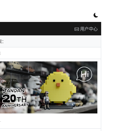
用户中心
告
广