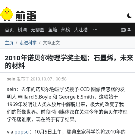
首页
树洞
无聊图
鱼塘
热榜
大吐槽
主页
走进科学
文章正文
2010年诺贝尔物理学奖主题：石墨烯，未来
的材料
sein
发布于 2010.10.07 , 00:58
sein：去年的诺贝尔物理学奖授予 CCD 图像传感器的发
明人 Willard S.Boyle 和 George E.Smith，这项始于
1969年发明让人类从胶片中解脱出来，极大的改变了我
们的影像世界。前段时间媒体都在关注今年的诺贝尔物理
学花落谁家，现在终于有了结果。
via
popsci
：10月5日上午，瑞典皇家科学院将2010年的