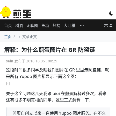
首页
树洞
无聊图
鱼塘
热榜
大吐槽
主页
文章正文
解释：为什么煎蛋图片在 GR 防盗链
sein
发布于 2010.10.06 , 00:29
这段时间很多同学反映我们图片在 GR 里显示防盗链，就
是所有 Yupoo 图片都显示下面这个图：
[-]
关于这个问题这几天我跟 oioi 在煎蛋解释过多次，看来
还有很多不明真相的同学，这里正式解释一下：
煎蛋自创立以来一直使用 Yupoo 图片服务。在不久