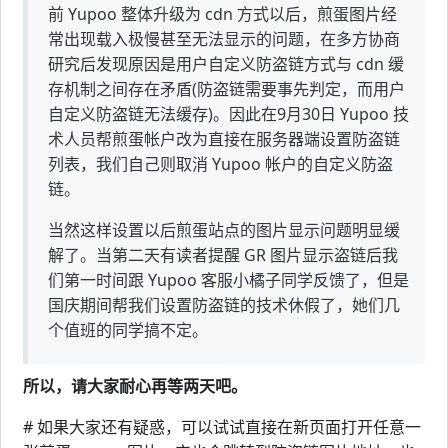
前 Yupoo 整体升级为 cdn 方式以后，煎蛋图片经
常出现载入极慢甚至无法显示的问题，在多方协商
研究后发现原因是用户自定义防盗链方式与 cdn 缓
存机制之间存在矛盾(防盗链需要事先判定，而用户
自定义防盗链无法缓存)。因此在9月30日 Yupoo 技
术人员帮煎蛋帐户改为直接在服务器端设置防盗链
列表，我们自己则取消 Yupoo 帐户的自定义防盗
链。
当然这样设置以后煎蛋站点的图片显示问题明显缓
解了。当第二天有读者提醒 GR 图片显示盗链后我
们第一时间跟 Yupoo 客服小橘子同学反馈了，但是
国庆期间帮我们设置防盗链的技术休假了，她们几
个值班的同学搞不定。
所以，请大家耐心再等两天吧。
# 如果大家还有疑惑，可以试试直接在新页面打开任意一