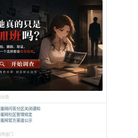
务公告
煎蛋网问答分区关闭通知
煎蛋网社区管理规定
煎蛋网官方渠道公示
蛋传送门