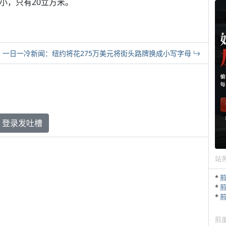
很小，只有20立方米。
一日一冷新闻：纽约将花275万美元将街头路牌换成小写字母
登录发吐槽
站
*
*
*
煎