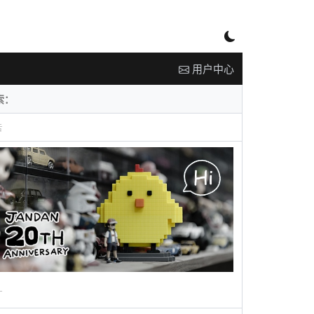
用户中心
告
广