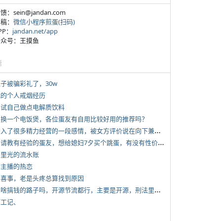
反馈：sein@jandan.com
投稿：
微信小程序煎蛋(扫码)
APP：
jandan.net/app
 公众号：王摸鱼
塘
侄子被骗彩礼了，30w
 我的个人戒烟经历
 尝试自己做点电解质饮料
 想换一个电饭煲，各位蛋友有自用比较好用的推荐吗？
*
投入了很多精力经营的一段感情，被女方评价说在向下兼容我，感觉有点破防
*
想请教有经验的蛋友，想给媳妇7夕买个跳蛋，有没有性价比高的推荐
 千里光的流水账
女主播的热恋
 大喜事，老是头疼总算找到原因
*
有啥搞钱的路子吗，开源节流都行，主要是开源，刑法里的咱不做
打工记、