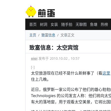
首页
树洞
女装
随手拍
无聊图
鱼塘
热榜
主页
致富信息
文章正文
致富信息：太空宾馆
oioi
发布于 2010.10.02 , 10:57
[-]
太空旅游现在已经不是什么新鲜事了（看
这里
住上几晚。
近日，俄罗斯一家公司公布了他们的雄心勃勃的
Technologies 的公司发言人称：他们
有大的落地窗，用于观看太空美景，它将比国