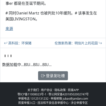
事er 都是在圣诞节期间。
# 同时Daniel Martz 也被判处10年缓刑。# 该事发生在
美国LIVINGSTON。
来源
高科技：环保猪
伦敦新热潮：明信片上的花园
数据加载中...BIU...BIU...BIU...
登录发吐槽
关于我们
·
用户协议
·
隐私政策
·
煎蛋APP
鄂ICP备11008023号-1
·
鄂公网安备42018502002747号
举报电话 13125131232 · 举报邮箱 jubao@jandan.com
煎蛋举报入口
·
违法和不良信息举报中心
·
涉企举报专区