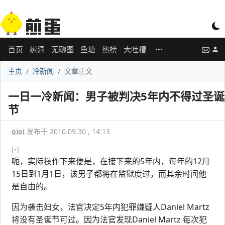
首页
树洞
无聊图
鱼塘
热榜
大吐槽
主页
冷新闻
文章正文
一日一冷新闻：男子被判决5年内不得过圣诞
节
oioi
发布于 2010.09.30 , 14:13
[-]
呃，实际操作下来便是，在接下来的5年内，每年的12月
15日到1月1日，该男子都将在监狱度过，而其余时间他
是自由的。
因为袭击妇女，法官决定5年内犯罪嫌疑人Daniel Martz
将没有圣诞节可过。因为法官发现Daniel Martz 每次犯