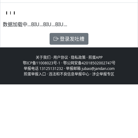
数据加载中...BIU...BIU...BIU...
登录发吐槽
关于我们
·
用户协议
·
隐私政策
·
煎蛋APP
鄂ICP备11008023号-1
·
鄂公网安备42018502002747号
举报电话 13125131232 · 举报邮箱 jubao@jandan.com
煎蛋举报入口
·
违法和不良信息举报中心
·
涉企举报专区