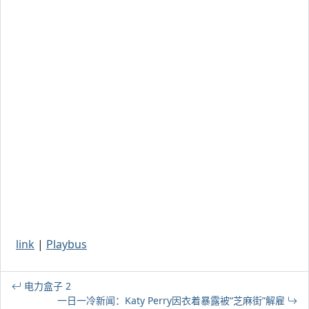
link
|
Playbus
电力盒子 2
一日一冷新闻：Katy Perry因衣着暴露被“芝麻街”解雇