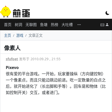
首页
树洞
无聊图
鱼塘
热榜
大吐槽
主页
游戏
文章正文
像素人
sfufoet
发布于 2010.09.29 , 21:55
Pixevo
很有爱的平台游戏。一开始，玩家要操纵（方向键控制）
一个像素点，而且只能边跳边前进。吃一定数量的白点之
后，就开始进化了（长出脚和手等）。回车是和物体（比
如控制开关）交互，或者进门。