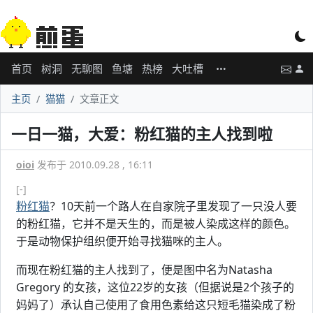
首页
树洞
无聊图
鱼塘
热榜
大吐槽
主页
猫猫
文章正文
一日一猫，大爱：粉红猫的主人找到啦
oioi
发布于 2010.09.28 , 16:11
[-]
粉红猫
？10天前一个路人在自家院子里发现了一只没人要
的粉红猫，它并不是天生的，而是被人染成这样的颜色。
于是动物保护组织便开始寻找猫咪的主人。
而现在粉红猫的主人找到了，便是图中名为Natasha
Gregory 的女孩，这位22岁的女孩（但据说是2个孩子的
妈妈了）承认自己使用了食用色素给这只短毛猫染成了粉