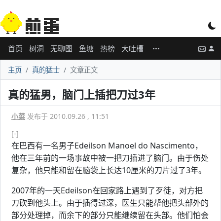
首页
树洞
无聊图
鱼塘
热榜
大吐槽
主页
真的猛士
文章正文
真的猛男，脑门上插把刀过3年
小菜
发布于 2010.09.26 , 11:51
[-]
在巴西有一名男子Edeilson Manoel do Nascimento，
他在三年前的一场事故中被一把刀插进了脑门。由于伤处
复杂，他只能和留在脑袋上长达10厘米的刀片过了3年。
2007年的一天Edeilson在回家路上遇到了歹徒，对方把
刀砍到他头上。由于插得过深，医生只能帮他把头部外的
部分处理掉，而余下的部分只能继续留在头部。他们怕会