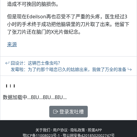
造成不可挽回的脑损伤。
但是现在Edeilson再也忍受不了严重的头疼，医生经过3
小时的手术终于成功把他脑袋里的刀片取了出来。他留下
了张刀片还在脑门的X光片做纪念。
来源
囧设计：这辆巴士像虫吗？
发霉啦：为了约那个暗恋已久的姑娘出来，我做了万全的准备
数据加载中...BIU...BIU...BIU...
登录发吐槽
关于我们
·
用户协议
·
隐私政策
·
煎蛋APP
鄂ICP备11008023号-1
·
鄂公网安备42018502002747号