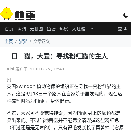
首页
树洞
无聊图
鱼塘
热榜
大吐槽
主页
猫猫
文章正文
一日一猫，大爱：寻找粉红猫的主人
oioi
发布于 2010.09.25 , 16:40
[-]
英国Swindon 镇动物保护组织正在寻找一只粉红猫的主
人，这是9月18日一个路人在自家院子里发现的。现在这
种猫暂时名为Pink ，身体健康。
不过，大家可不要觉得神奇，因为Pink 身上的颜色都是
染出来的。不过当地兽医并不能完全清理掉这些粉红色
（不过还是是无毒的），只有得毛发长长了再剪掉（它原