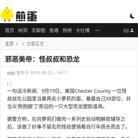
首页
树洞
无聊图
鱼塘
热榜
大吐槽
主页
文章正文
邪恶美帝：怪叔叔和恐龙
oioi
发布于 2010.09.25 , 16:17
[-]
一句话冷新闻：9月19日，美国Chester County 一位怪
叔叔在公园里当着两名小萝莉的面，暴露自己XX部位，并
当众‘狗抱腿’了旁边的一只大型恐龙塑胶道具。
据警方称，在向萝莉们做完一系列史前动物解密辅导之
后，该做了好事不留名的怪叔便骑着自行车扬长而去了。