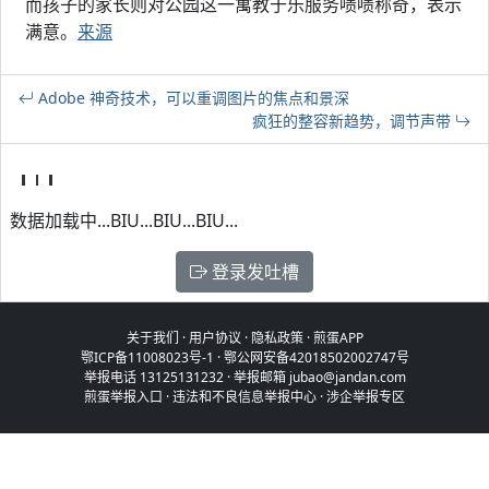
而孩子的家长则对公园这一寓教于乐服务啧啧称奇，表示
满意。
来源
Adobe 神奇技术，可以重调图片的焦点和景深
疯狂的整容新趋势，调节声带
数据加载中...BIU...BIU...BIU...
登录发吐槽
关于我们
·
用户协议
·
隐私政策
·
煎蛋APP
鄂ICP备11008023号-1
·
鄂公网安备42018502002747号
举报电话 13125131232 · 举报邮箱 jubao@jandan.com
煎蛋举报入口
·
违法和不良信息举报中心
·
涉企举报专区